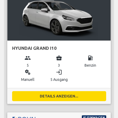
HYUNDAI GRAND I10
group
business_center
local_gas_station
5
3
Benzin
miscellaneous_services
login
Manuell
5 Ausgang
DETAILS ANZEIGEN...
KLEINWAGEN