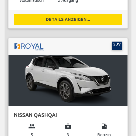
Automatisch
2 Ausgang
DETAILS ANZEIGEN...
SUV
NISSAN QASHQAI
group
business_center
local_gas_station
5
3
Benzin