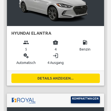
HYUNDAI ELANTRA
group
business_center
local_gas_station
5
4
Benzin
miscellaneous_services
login
Automatisch
4 Ausgang
DETAILS ANZEIGEN...
KOMPAKTWAGEN