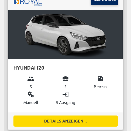
HYUNDAI I20
group
business_center
local_gas_station
5
2
Benzin
miscellaneous_services
login
Manuell
5 Ausgang
DETAILS ANZEIGEN...