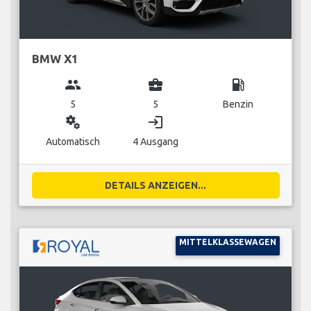
BMW X1
group
business_center
local_gas_station
5
5
Benzin
miscellaneous_services
login
Automatisch
4 Ausgang
DETAILS ANZEIGEN...
MITTELKLASSEWAGEN