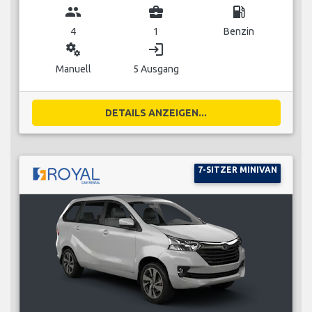
group
business_center
local_gas_station
4
1
Benzin
miscellaneous_services
login
Manuell
5 Ausgang
DETAILS ANZEIGEN...
7-SITZER MINIVAN