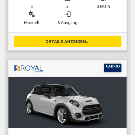
5
3
Benzin
miscellaneous_services
login
Manuell
5 Ausgang
DETAILS ANZEIGEN...
CABRIO