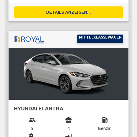
DETAILS ANZEIGEN...
MITTELKLASSEWAGEN
HYUNDAI ELANTRA
group
business_center
local_gas_station
5
4
Benzin
miscellaneous_services
login