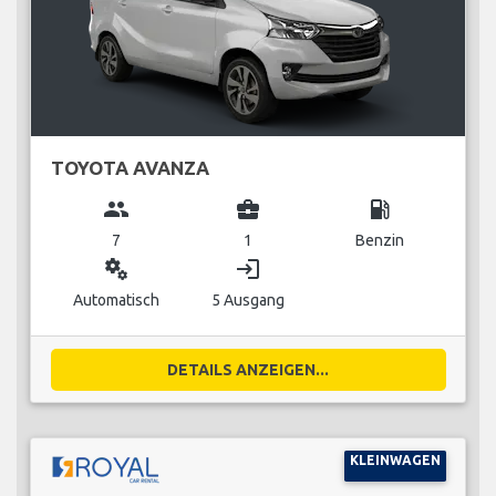
TOYOTA AVANZA
group
business_center
local_gas_station
7
1
Benzin
miscellaneous_services
login
Automatisch
5 Ausgang
DETAILS ANZEIGEN...
KLEINWAGEN