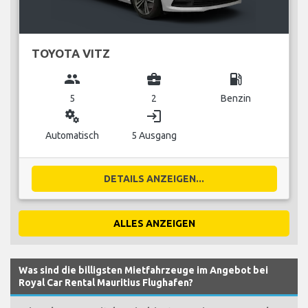
TOYOTA VITZ
group
business_center
local_gas_station
5
2
Benzin
miscellaneous_services
login
Automatisch
5 Ausgang
DETAILS ANZEIGEN...
ALLES ANZEIGEN
Was sind die billigsten Mietfahrzeuge im Angebot bei
Royal Car Rental Mauritius Flughafen?