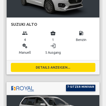
SUZUKI ALTO
group
business_center
local_gas_station
4
1
Benzin
miscellaneous_services
login
Manuell
5 Ausgang
DETAILS ANZEIGEN...
7-SITZER MINIVAN