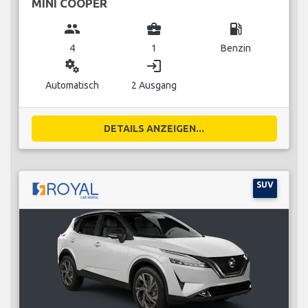
MINI COOPER
group
business_center
local_gas_station
4
1
Benzin
miscellaneous_services
login
Automatisch
2 Ausgang
DETAILS ANZEIGEN...
SUV