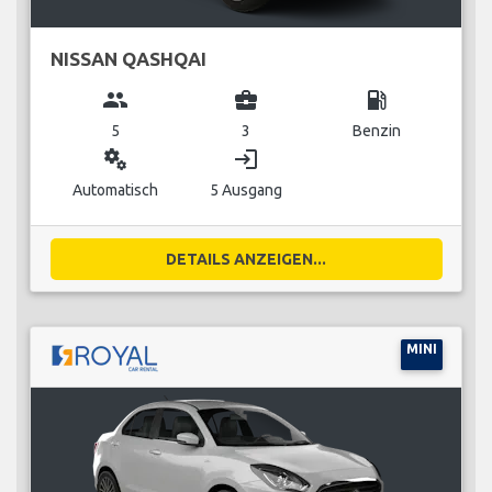
NISSAN QASHQAI
group
business_center
local_gas_station
5
3
Benzin
miscellaneous_services
login
Automatisch
5 Ausgang
DETAILS ANZEIGEN...
MINI