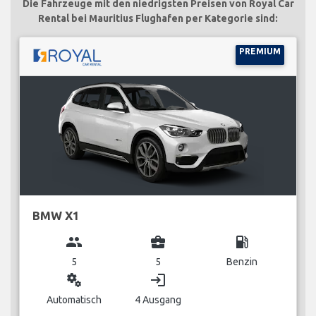
Die Fahrzeuge mit den niedrigsten Preisen von Royal Car
Rental bei Mauritius Flughafen per Kategorie sind:
PREMIUM
BMW X1
group
business_center
local_gas_station
5
5
Benzin
miscellaneous_services
login
Automatisch
4 Ausgang