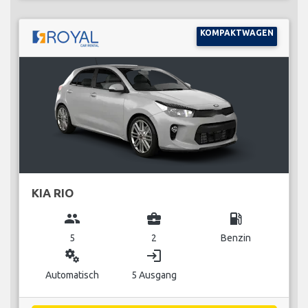
KOMPAKTWAGEN
KIA RIO
group
business_center
local_gas_station
5
2
Benzin
miscellaneous_services
login
Automatisch
5 Ausgang