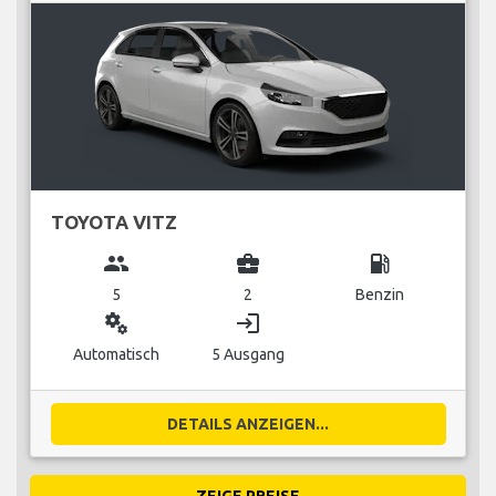
TOYOTA VITZ
group
business_center
local_gas_station
5
2
Benzin
miscellaneous_services
login
Automatisch
5 Ausgang
DETAILS ANZEIGEN...
ZEIGE PREISE