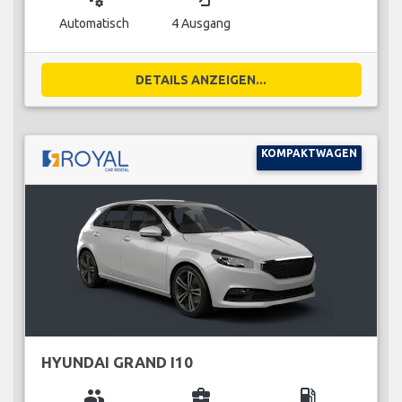
Automatisch
4 Ausgang
DETAILS ANZEIGEN...
KOMPAKTWAGEN
HYUNDAI GRAND I10
group
business_center
local_gas_station