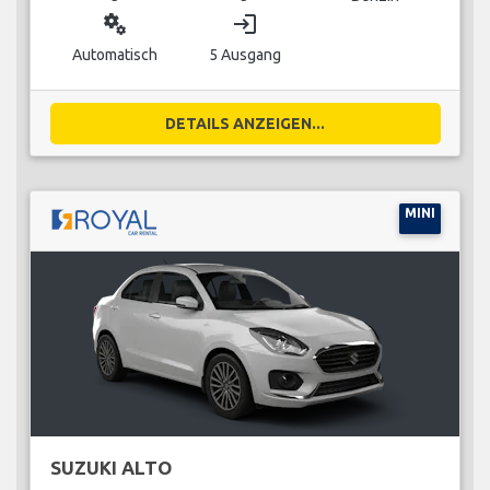
miscellaneous_services
login
Automatisch
5 Ausgang
DETAILS ANZEIGEN...
MINI
SUZUKI ALTO