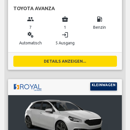
TOYOTA AVANZA
group
business_center
local_gas_station
7
1
Benzin
miscellaneous_services
login
Automatisch
5 Ausgang
DETAILS ANZEIGEN...
KLEINWAGEN